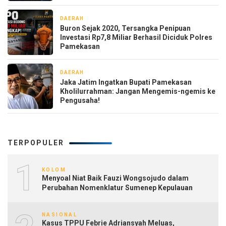
DAERAH
2 minggu yang lalu
Buron Sejak 2020, Tersangka Penipuan
Investasi Rp7,8 Miliar Berhasil Diciduk Polres
Pamekasan
DAERAH
2 minggu yang lalu
Jaka Jatim Ingatkan Bupati Pamekasan
Kholilurrahman: Jangan Mengemis-ngemis ke
Pengusaha!
TERPOPULER
1
KOLOM
Menyoal Niat Baik Fauzi Wongsojudo dalam
Perubahan Nomenklatur Sumenep Kepulauan
NASIONAL
Kasus TPPU Febrie Adriansyah Meluas,