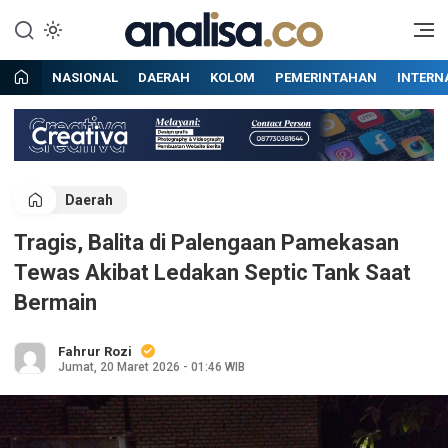
Lewati
ke
Situs berita online terpercaya
Analisa
konten
NASIONAL
DAERAH
KOLOM
PEMERINTAHAN
INTERN
Daerah
Tragis, Balita di Palengaan Pamekasan
Tewas Akibat Ledakan Septic Tank Saat
Bermain
Fahrur Rozi
Jumat, 20 Maret 2026 - 01:46 WIB