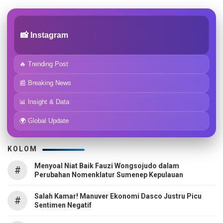
📸 Instagram
🔥 Trending Post
📰 Breaking News
📊 Insight & Data
🌍 Global Update
KOLOM
Menyoal Niat Baik Fauzi Wongsojudo dalam
#
Perubahan Nomenklatur Sumenep Kepulauan
Salah Kamar! Manuver Ekonomi Dasco Justru Picu
#
Sentimen Negatif