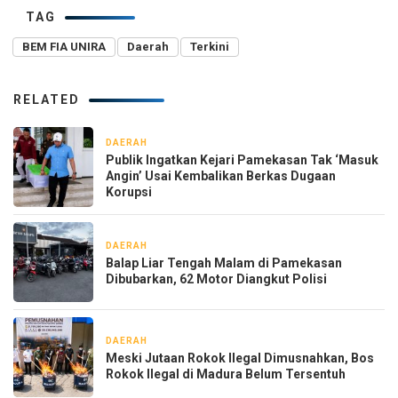
TAG
BEM FIA UNIRA
Daerah
Terkini
RELATED
DAERAH
1 hari yang lalu
Publik Ingatkan Kejari Pamekasan Tak ‘Masuk
Angin’ Usai Kembalikan Berkas Dugaan
Korupsi
DAERAH
1 hari yang lalu
Balap Liar Tengah Malam di Pamekasan
Dibubarkan, 62 Motor Diangkut Polisi
DAERAH
2 hari yang lalu
Meski Jutaan Rokok Ilegal Dimusnahkan, Bos
Rokok Ilegal di Madura Belum Tersentuh