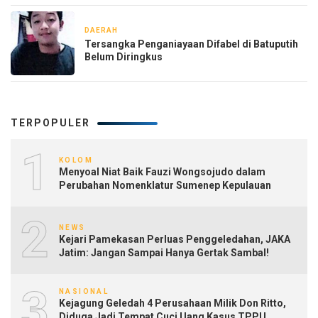
DAERAH
1 minggu yang lalu
Tersangka Penganiayaan Difabel di Batuputih
Belum Diringkus
TERPOPULER
1
KOLOM
Menyoal Niat Baik Fauzi Wongsojudo dalam
Perubahan Nomenklatur Sumenep Kepulauan
2
NEWS
Kejari Pamekasan Perluas Penggeledahan, JAKA
Jatim: Jangan Sampai Hanya Gertak Sambal!
3
NASIONAL
Kejagung Geledah 4 Perusahaan Milik Don Ritto,
Diduga Jadi Tempat Cuci Uang Kasus TPPU