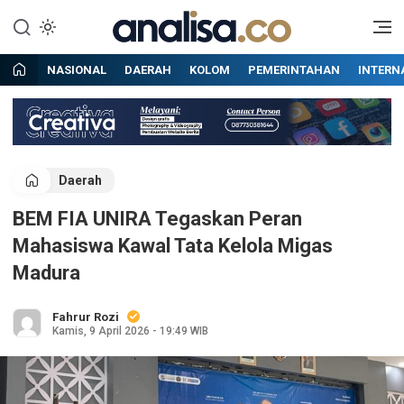
Lewati
ke
Situs berita online terpercaya
Analisa
konten
NASIONAL
DAERAH
KOLOM
PEMERINTAHAN
INTERN
Daerah
BEM FIA UNIRA Tegaskan Peran
Mahasiswa Kawal Tata Kelola Migas
Madura
Fahrur Rozi
Kamis, 9 April 2026 - 19:49 WIB