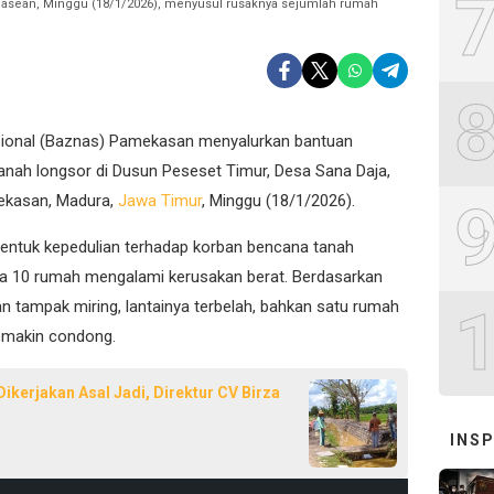
Pasean, Minggu (18/1/2026), menyusul rusaknya sejumlah rumah
ional (Baznas) Pamekasan menyalurkan bantuan
ah longsor di Dusun Peseset Timur, Desa Sana Daja,
ekasan, Madura,
Jawa Timur
, Minggu (18/1/2026).
bentuk kepedulian terhadap korban bencana tanah
a 10 rumah mengalami kerusakan berat. Berdasarkan
n tampak miring, lantainya terbelah, bahkan satu rumah
semakin condong.
ikerjakan Asal Jadi, Direktur CV Birza
INSP