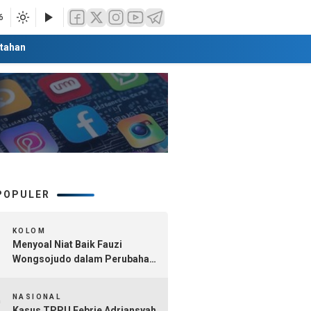
6
tahan
POPULER
1
KOLOM
Menyoal Niat Baik Fauzi
Wongsojudo dalam Perubahan
Nomenklatur Sumenep
2
Kepulauan
NASIONAL
Kasus TPPU Febrie Adriansyah