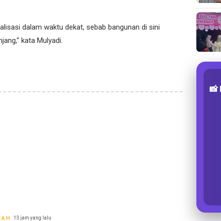
isasi dalam waktu dekat, sebab bangunan di sini
jang,” kata Mulyadi.
📸
RAH
13 jam yang lalu