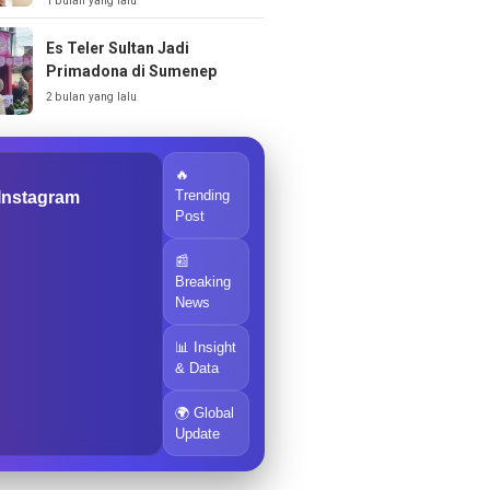
1 bulan yang lalu
Es Teler Sultan Jadi
Primadona di Sumenep
2 bulan yang lalu
🔥
Trending
 Instagram
Post
📰
Breaking
News
📊 Insight
& Data
🌍 Global
Update