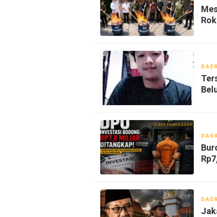
Mes
Rok
DAE
Ter
Bel
DAE
Bur
Rp7
DAE
Jak