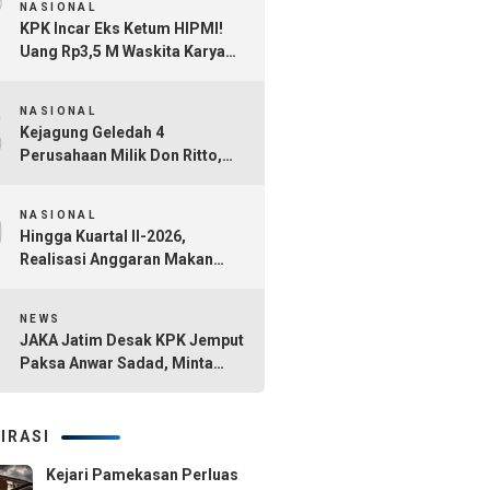
7
NASIONAL
KPK Incar Eks Ketum HIPMI!
Uang Rp3,5 M Waskita Karya
Diduga Mengalir Akbar
8
Himawan Buchari
NASIONAL
Kejagung Geledah 4
Perusahaan Milik Don Ritto,
Diduga Jadi Tempat Cuci Uang
9
Kasus TPPU Febrie Adriansyah
NASIONAL
Hingga Kuartal II-2026,
Realisasi Anggaran Makan
Bergizi Gratis Capai Rp101,1
10
Triliun
NEWS
JAKA Jatim Desak KPK Jemput
Paksa Anwar Sadad, Minta
Seluruh Tersangka Dana Hibah
Jatim Segera Ditahan
IRASI
Kejari Pamekasan Perluas