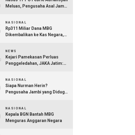
Meluas, Pengusaha Asal Jambi
Nurman Herin Jadi Tersangka
3
NASIONAL
Rp311 Miliar Dana MBG
Dikembalikan ke Kas Negara,
Ratusan Rekening Dapur
4
Bermasalah Terungkap
NEWS
Kejari Pamekasan Perluas
Penggeledahan, JAKA Jatim:
Jangan Sampai Hanya Gertak
5
Sambal!
NASIONAL
Siapa Nurman Herin?
Pengusaha Jambi yang Diduga
Jadi Orang Kepercayaan Febrie
6
Adriansyah
NASIONAL
Kepala BGN Bantah MBG
Menguras Anggaran Negara