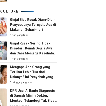
 CULTURE
Ginjal Bisa Rusak Diam-Diam,
Penyebabnya Ternyata Ada di
Makanan Sehari-hari
1 hari yang lalu
Ginjal Rusak Sering Tidak
Disadari, Kenali Gejala Awal
dan Cara Menjaga Kesehatan
Ginjal Sejak Dini
1 hari yang lalu
Mengapa Ada Orang yang
Terlihat Lebih Tua dari
Usianya? Ini Penyebab yang
Jarang Disadari
3 minggu yang lalu
DPR Usul AI Bantu Diagnosis
di Daerah Minim Dokter,
Menkes: Teknologi Tak Bisa
Gantikan Peran Dokter