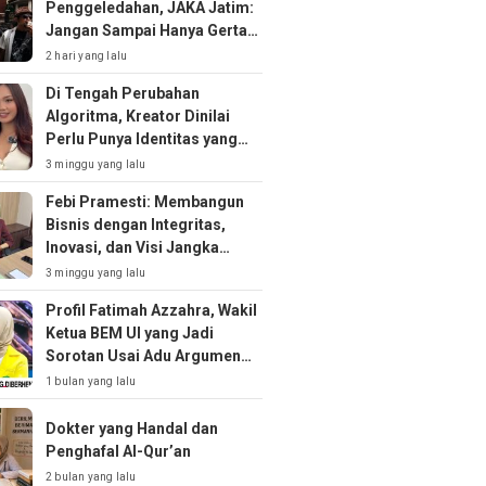
Penggeledahan, JAKA Jatim:
Jangan Sampai Hanya Gertak
Sambal!
2 hari yang lalu
Di Tengah Perubahan
Algoritma, Kreator Dinilai
Perlu Punya Identitas yang
Kuat
3 minggu yang lalu
Febi Pramesti: Membangun
Bisnis dengan Integritas,
Inovasi, dan Visi Jangka
Panjang
3 minggu yang lalu
Profil Fatimah Azzahra, Wakil
Ketua BEM UI yang Jadi
Sorotan Usai Adu Argumen
soal MBG
1 bulan yang lalu
Dokter yang Handal dan
Penghafal Al-Qur’an
2 bulan yang lalu