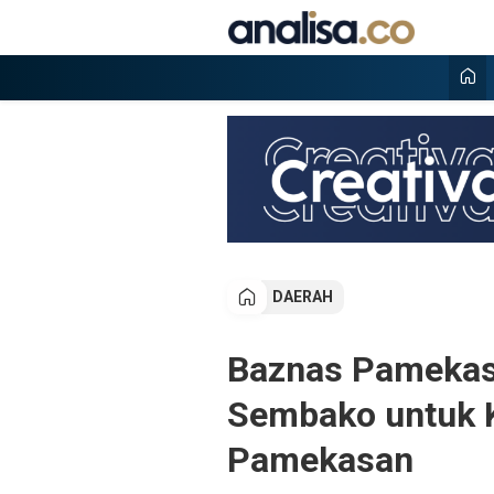
Lewati
ke
konten
Analisa
Situs berita online terpercaya
DAERAH
Baznas Pamekasa
Sembako untuk 
Pamekasan