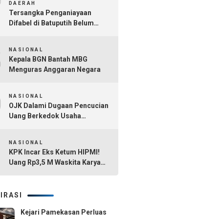
7
DAERAH
Tersangka Penganiayaan
Difabel di Batuputih Belum
Diringkus
8
NASIONAL
Kepala BGN Bantah MBG
Menguras Anggaran Negara
9
NASIONAL
OJK Dalami Dugaan Pencucian
Uang Berkedok Usaha
Tambang dan Kafe di Sultra
10
NASIONAL
KPK Incar Eks Ketum HIPMI!
Uang Rp3,5 M Waskita Karya
Diduga Mengalir Akbar
Himawan Buchari
IRASI
Kejari Pamekasan Perluas