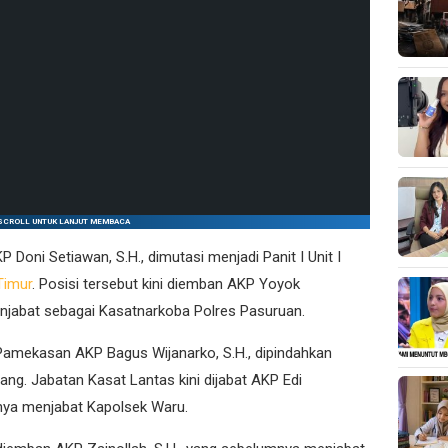
SCROLL UNTUK LANJUT MEMBACA
oni Setiawan, S.H., dimutasi menjadi Panit I Unit I
Timur
. Posisi tersebut kini diemban AKP Yoyok
enjabat sebagai Kasatnarkoba Polres Pasuruan.
 Pamekasan AKP Bagus Wijanarko, S.H., dipindahkan
ng. Jabatan Kasat Lantas kini dijabat AKP Edi
mnya menjabat Kapolsek Waru.