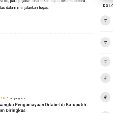
 itu, para pejabat diharapkan dapat bekerja secara
KOL
ritas dalam menjalankan tugas.
#
#
#
#
#
RAH
6 hari yang lalu
sangka Penganiayaan Difabel di Batuputih
um Diringkus