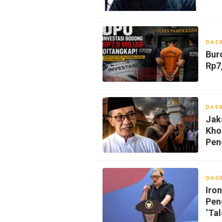
DAE
Bur
Rp7
DAE
Jak
Kho
Pen
DAE
‎Ir
Pen