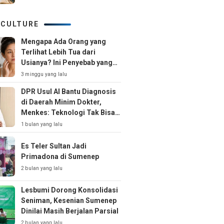
 CULTURE
Mengapa Ada Orang yang
Terlihat Lebih Tua dari
Usianya? Ini Penyebab yang
Jarang Disadari
3 minggu yang lalu
DPR Usul AI Bantu Diagnosis
di Daerah Minim Dokter,
Menkes: Teknologi Tak Bisa
Gantikan Peran Dokter
1 bulan yang lalu
Es Teler Sultan Jadi
Primadona di Sumenep
2 bulan yang lalu
Lesbumi Dorong Konsolidasi
Seniman, Kesenian Sumenep
Dinilai Masih Berjalan Parsial
2 bulan yang lalu