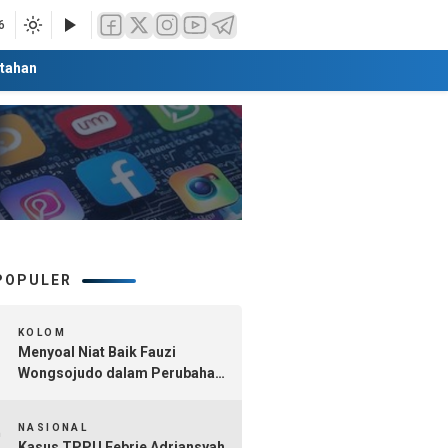
6
tahan
POPULER
1
KOLOM
Menyoal Niat Baik Fauzi
Wongsojudo dalam Perubahan
Nomenklatur Sumenep
2
Kepulauan
NASIONAL
Kasus TPPU Febrie Adriansyah