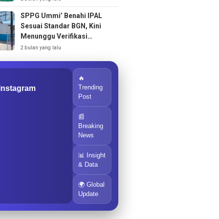
SPPG Ummi’ Benahi IPAL
Sesuai Standar BGN, Kini
Menunggu Verifikasi
Operasional
2 bulan yang lalu
🔥
Trending
 Instagram
Post
📰
Breaking
News
📊 Insight
& Data
🌍 Global
Update