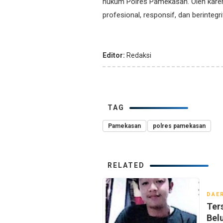
hukum Polres Pamekasan. Oleh karena
profesional, responsif, dan berinteg
Editor:
Redaksi
TAG
Pamekasan
polres pamekasan
RELATED
DAE
Ter
Bel