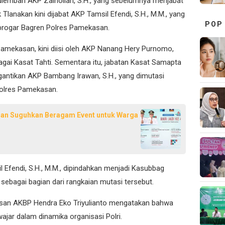
diemban AKP Zainollah, S.H., yang sebelumnya menjabat
lanakan kini dijabat AKP Tamsil Efendi, S.H., M.M., yang
POP
rogar Bagren Polres Pamekasan.
Pamekasan, kini diisi oleh AKP Nanang Hery Purnomo,
gai Kasat Tahti. Sementara itu, jabatan Kasat Samapta
nggantikan AKP Bambang Irawan, S.H., yang dimutasi
olres Pamekasan.
san Suguhkan Beragam Event untuk Warga
l Efendi, S.H., M.M., dipindahkan menjadi Kasubbag
ebagai bagian dari rangkaian mutasi tersebut.
san AKBP Hendra Eko Triyulianto mengatakan bahwa
ajar dalam dinamika organisasi Polri.