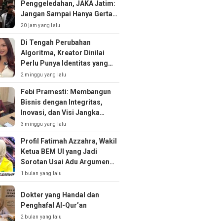
Penggeledahan, JAKA Jatim:
Jangan Sampai Hanya Gertak
Sambal!
20 jam yang lalu
Di Tengah Perubahan
Algoritma, Kreator Dinilai
Perlu Punya Identitas yang
Kuat
2 minggu yang lalu
Febi Pramesti: Membangun
Bisnis dengan Integritas,
Inovasi, dan Visi Jangka
Panjang
3 minggu yang lalu
Profil Fatimah Azzahra, Wakil
Ketua BEM UI yang Jadi
Sorotan Usai Adu Argumen
soal MBG
1 bulan yang lalu
Dokter yang Handal dan
Penghafal Al-Qur’an
2 bulan yang lalu