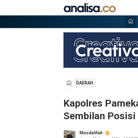
Lewati
ke
konten
Analisa
Situs berita online terpercaya
DAERAH
Kapolres Pameka
Sembilan Posisi
Musdalifah