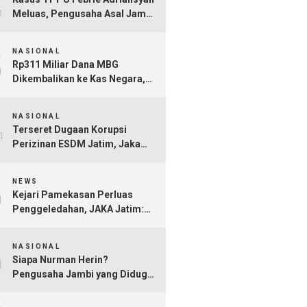
Meluas, Pengusaha Asal Jambi
Nurman Herin Jadi Tersangka
3
NASIONAL
Rp311 Miliar Dana MBG
Dikembalikan ke Kas Negara,
Ratusan Rekening Dapur
4
Bermasalah Terungkap
NASIONAL
Terseret Dugaan Korupsi
Perizinan ESDM Jatim, Jaka
Jatim Minta Kejati Jangan Ragu
5
Tersangkakan Nurkholis!
NEWS
Kejari Pamekasan Perluas
Penggeledahan, JAKA Jatim:
Jangan Sampai Hanya Gertak
6
Sambal!
NASIONAL
Siapa Nurman Herin?
Pengusaha Jambi yang Diduga
Jadi Orang Kepercayaan Febrie
Adriansyah