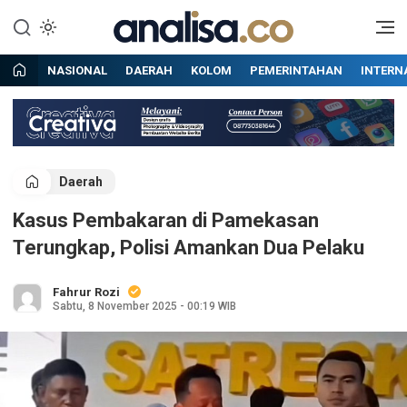
Lewati
ke
Situs berita online terpercaya
Analisa
konten
NASIONAL
DAERAH
KOLOM
PEMERINTAHAN
INTERN
Daerah
Kasus Pembakaran di Pamekasan
Terungkap, Polisi Amankan Dua Pelaku
Fahrur Rozi
Sabtu, 8 November 2025 - 00:19 WIB