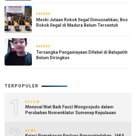
DAERAH
2 hari yang lalu
Meski Jutaan Rokok Ilegal Dimusnahkan, Bos
Rokok Ilegal di Madura Belum Tersentuh
DAERAH
1 minggu yang lalu
Tersangka Penganiayaan Difabel di Batuputih
Belum Diringkus
TERPOPULER
1
KOLOM
Menyoal Niat Baik Fauzi Wongsojudo dalam
Perubahan Nomenklatur Sumenep Kepulauan
2
NEWS
Kejari Pamekasan Perluas Penggeledahan, JAKA