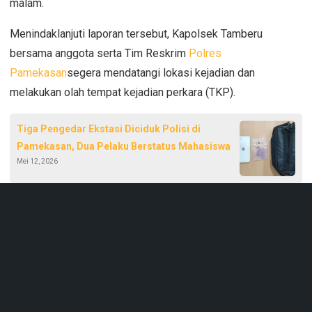
malam.
Menindaklanjuti laporan tersebut,
Kapolsek Tamberu
bersama anggota serta
Tim Reskrim
Polres
Pamekasan
segera mendatangi lokasi kejadian dan
melakukan olah tempat kejadian perkara (TKP).
Tiga Pengedar Ekstasi Diciduk Polisi di
Pamekasan, Dua Pelaku Berstatus Mahasiswa
Mei 12, 2026