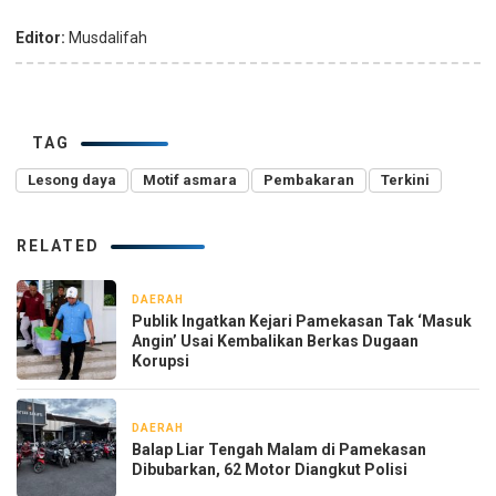
Editor:
Musdalifah
TAG
Lesong daya
Motif asmara
Pembakaran
Terkini
RELATED
DAERAH
14 jam yang lalu
Publik Ingatkan Kejari Pamekasan Tak ‘Masuk
Angin’ Usai Kembalikan Berkas Dugaan
Korupsi
DAERAH
16 jam yang lalu
Balap Liar Tengah Malam di Pamekasan
Dibubarkan, 62 Motor Diangkut Polisi