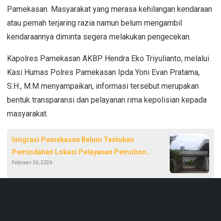
Pamekasan. Masyarakat yang merasa kehilangan kendaraan
atau pernah terjaring razia namun belum mengambil
kendaraannya diminta segera melakukan pengecekan.
Kapolres Pamekasan AKBP Hendra Eko Triyulianto, melalui
Kasi Humas Polres Pamekasan Ipda Yoni Evan Pratama,
S.H., M.M menyampaikan, informasi tersebut merupakan
bentuk transparansi dan pelayanan rima kepolisian kepada
masyarakat.
Imigrasi Pamekasan Belum Tentukan
Pemindahan Lokasi Pelayanan Pemohon
Februari 26, 2026
Paspor