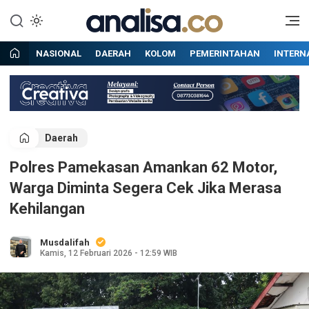
Lewati
ke
Situs berita online terpercaya
Analisa
konten
NASIONAL
DAERAH
KOLOM
PEMERINTAHAN
INTERN
Daerah
Polres Pamekasan Amankan 62 Motor,
Warga Diminta Segera Cek Jika Merasa
Kehilangan
Musdalifah
Kamis, 12 Februari 2026 - 12:59 WIB