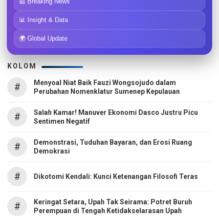
📰 Breaking News
📊 Insight & Data
🌍 Global Update
KOLOM
Menyoal Niat Baik Fauzi Wongsojudo dalam
#
Perubahan Nomenklatur Sumenep Kepulauan
Salah Kamar! Manuver Ekonomi Dasco Justru Picu
#
Sentimen Negatif
Demonstrasi, Tuduhan Bayaran, dan Erosi Ruang
#
Demokrasi
#
Dikotomi Kendali: Kunci Ketenangan Filosofi Teras
Keringat Setara, Upah Tak Seirama: Potret Buruh
#
Perempuan di Tengah Ketidakselarasan Upah