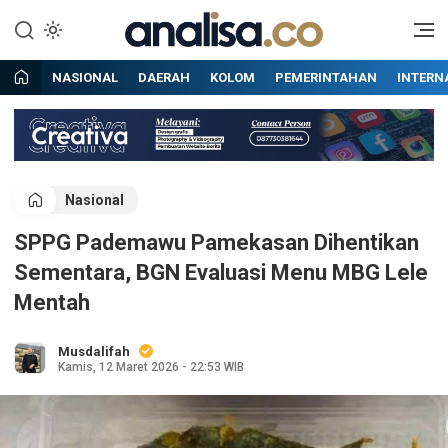
Lewati
ke
Situs berita online terpercaya
Analisa
konten
NASIONAL
DAERAH
KOLOM
PEMERINTAHAN
INTERN
Nasional
SPPG Pademawu Pamekasan Dihentikan
Sementara, BGN Evaluasi Menu MBG Lele
Mentah
Musdalifah
Kamis, 12 Maret 2026 - 22:53 WIB