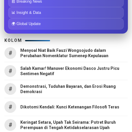
📰 Breaking News
📊 Insight & Data
🌍 Global Update
KOLOM
Menyoal Niat Baik Fauzi Wongsojudo dalam
#
Perubahan Nomenklatur Sumenep Kepulauan
Salah Kamar! Manuver Ekonomi Dasco Justru Picu
#
Sentimen Negatif
Demonstrasi, Tuduhan Bayaran, dan Erosi Ruang
#
Demokrasi
#
Dikotomi Kendali: Kunci Ketenangan Filosofi Teras
Keringat Setara, Upah Tak Seirama: Potret Buruh
#
Perempuan di Tengah Ketidakselarasan Upah