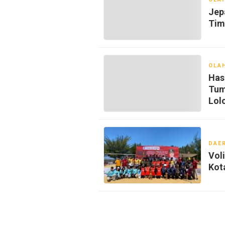
Jep
Tim
OLA
Hasi
Tum
Lol
DAE
Vol
Kot