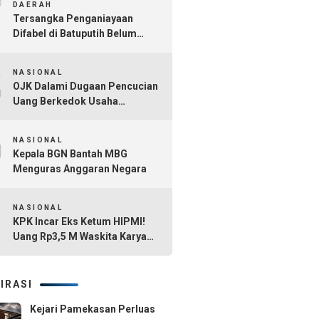
7
DAERAH
Tersangka Penganiayaan
Difabel di Batuputih Belum
Diringkus
8
NASIONAL
OJK Dalami Dugaan Pencucian
Uang Berkedok Usaha
Tambang dan Kafe di Sultra
9
NASIONAL
Kepala BGN Bantah MBG
Menguras Anggaran Negara
10
NASIONAL
KPK Incar Eks Ketum HIPMI!
Uang Rp3,5 M Waskita Karya
Diduga Mengalir Akbar
Himawan Buchari
IRASI
Kejari Pamekasan Perluas