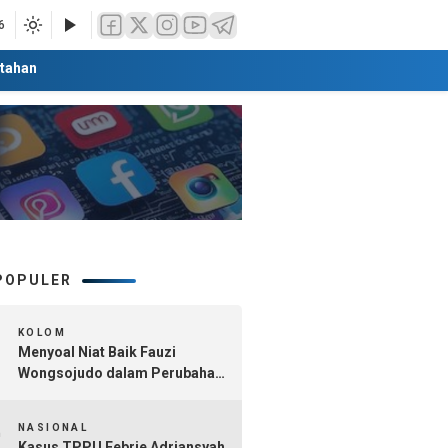
6
tahan
POPULER
1
KOLOM
Menyoal Niat Baik Fauzi
Wongsojudo dalam Perubahan
Nomenklatur Sumenep
2
Kepulauan
NASIONAL
Kasus TPPU Febrie Adriansyah