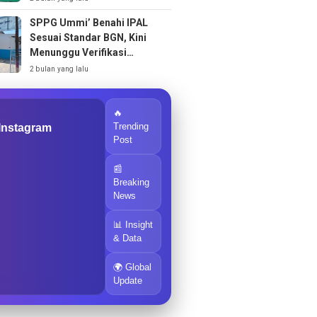
SPPG Ummi’ Benahi IPAL
Sesuai Standar BGN, Kini
Menunggu Verifikasi
Operasional
2 bulan yang lalu
🔥
Trending
 Instagram
Post
📰
Breaking
News
📊 Insight
& Data
🌍 Global
Update