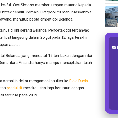
it ke-84. Xavi Simons memberi umpan matang kepada
i kotak penalti. Pemain Liverpool itu menuntaskannya
gawang, menutup pesta empat gol Belanda.
lnya di lini serang Belanda. Pencetak gol terbanyak
terlibat langsung dalam 25 gol pada 12 laga terakhir
lapan assist.
📸
otal Belanda, yang mencatat 17 tembakan dengan nilai
 Sementara Finlandia hanya mampu menciptakan tujuh
nda semakin dekat mengamankan tiket ke
Piala Dunia
atan
produktif
mereka—tiga laga beruntun dengan
kali tercipta pada 2019.