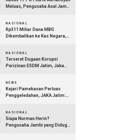
Meluas, Pengusaha Asal Jambi
Nurman Herin Jadi Tersangka
3
NASIONAL
Rp311 Miliar Dana MBG
Dikembalikan ke Kas Negara,
Ratusan Rekening Dapur
4
Bermasalah Terungkap
NASIONAL
Terseret Dugaan Korupsi
Perizinan ESDM Jatim, Jaka
Jatim Minta Kejati Jangan Ragu
5
Tersangkakan Nurkholis!
NEWS
Kejari Pamekasan Perluas
Penggeledahan, JAKA Jatim:
Jangan Sampai Hanya Gertak
6
Sambal!
NASIONAL
Siapa Nurman Herin?
Pengusaha Jambi yang Diduga
Jadi Orang Kepercayaan Febrie
Adriansyah