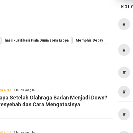
KOL
#
hasil kualifikasi Piala Dunia zona Eropa
Memphis Depay
#
#
HRAGA
1 bulan yang lalu
#
apa Setelah Olahraga Badan Menjadi Down?
 Penyebab dan Cara Mengatasinya
#
HRAGA
1 bulan yang lalu