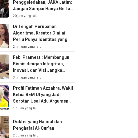
Penggeledahan, JAKA Jatim:
Jangan Sampai Hanya Gertak
Sambal!
20 jam yang lalu
Di Tengah Perubahan
Algoritma, Kreator Dinilai
Perlu Punya Identitas yang
Kuat
2 minggu yang lalu
Febi Pramesti: Membangun
Bisnis dengan Integritas,
Inovasi, dan Visi Jangka
Panjang
3 minggu yang lalu
Profil Fatimah Azzahra, Wakil
Ketua BEM UI yang Jadi
Sorotan Usai Adu Argumen
soal MBG
1 bulan yang lalu
Dokter yang Handal dan
Penghafal Al-Qur’an
2 bulan yang lalu