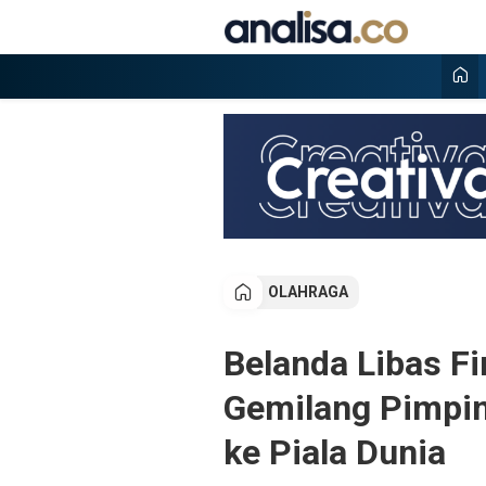
Lewati
ke
konten
Analisa
Situs berita online terpercaya
OLAHRAGA
Belanda Libas Fi
Gemilang Pimpin
ke Piala Dunia