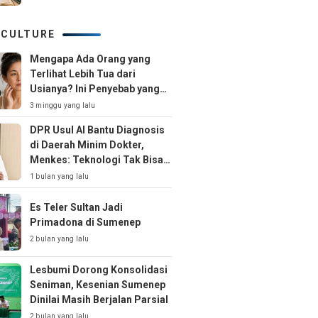
 CULTURE
Mengapa Ada Orang yang
Terlihat Lebih Tua dari
Usianya? Ini Penyebab yang
Jarang Disadari
3 minggu yang lalu
DPR Usul AI Bantu Diagnosis
di Daerah Minim Dokter,
Menkes: Teknologi Tak Bisa
Gantikan Peran Dokter
1 bulan yang lalu
Es Teler Sultan Jadi
Primadona di Sumenep
2 bulan yang lalu
Lesbumi Dorong Konsolidasi
Seniman, Kesenian Sumenep
Dinilai Masih Berjalan Parsial
2 bulan yang lalu