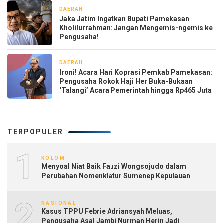
DAERAH
2 minggu yang lalu
Jaka Jatim Ingatkan Bupati Pamekasan
Kholilurrahman: Jangan Mengemis-ngemis ke
Pengusaha!
DAERAH
2 minggu yang lalu
‎Ironi! Acara Hari Koprasi Pemkab Pamekasan:
Pengusaha Rokok Haji Her Buka-Bukaan
TERPOPULER
1
KOLOM
Menyoal Niat Baik Fauzi Wongsojudo dalam
Perubahan Nomenklatur Sumenep Kepulauan
2
NASIONAL
Kasus TPPU Febrie Adriansyah Meluas,
Pengusaha Asal Jambi Nurman Herin Jadi