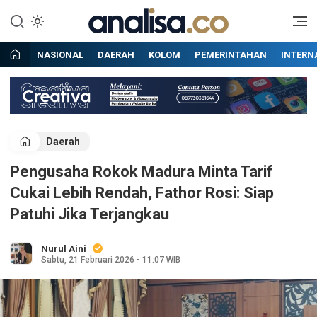
Lewati
ke
Situs berita online terpercaya
Analisa
konten
NASIONAL
DAERAH
KOLOM
PEMERINTAHAN
INTERN
Daerah
Pengusaha Rokok Madura Minta Tarif
Cukai Lebih Rendah, Fathor Rosi: Siap
Patuhi Jika Terjangkau
Nurul Aini
Sabtu, 21 Februari 2026 - 11:07 WIB