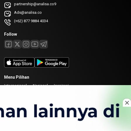
partnership@analisa.co9
Ads@analisa.co
(+62) 877 9884 4034
Follow
Menu Pilihan
Internasional
Nasional
Inspirasi
Laman
Tentang
Redaksi
Kirim Karya
Kolaborasi
Copyright © 2026 Analisa. All rights reserved.