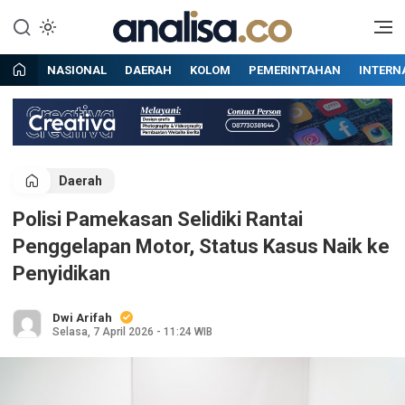
Lewati
ke
Situs berita online terpercaya
Analisa
konten
NASIONAL
DAERAH
KOLOM
PEMERINTAHAN
INTERN
Daerah
Polisi Pamekasan Selidiki Rantai
Penggelapan Motor, Status Kasus Naik ke
Penyidikan
Dwi Arifah
Selasa, 7 April 2026 - 11:24 WIB