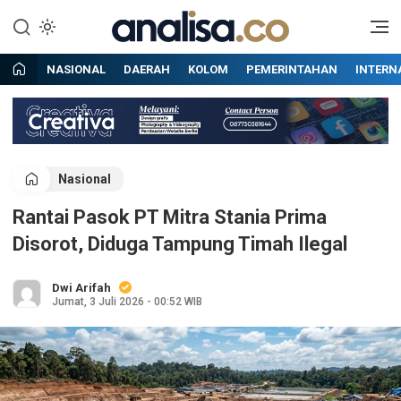
Lewati
ke
Situs berita online terpercaya
Analisa
konten
NASIONAL
DAERAH
KOLOM
PEMERINTAHAN
INTERN
Nasional
Rantai Pasok PT Mitra Stania Prima
Disorot, Diduga Tampung Timah Ilegal
Dwi Arifah
Jumat, 3 Juli 2026 - 00:52 WIB