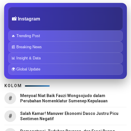
📸 Instagram
🔥 Trending Post
📰 Breaking News
📊 Insight & Data
🌍 Global Update
KOLOM
Menyoal Niat Baik Fauzi Wongsojudo dalam
#
Perubahan Nomenklatur Sumenep Kepulauan
Salah Kamar! Manuver Ekonomi Dasco Justru Picu
#
Sentimen Negatif