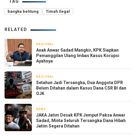
TAG
bangka belitung
Timah Ilegal
RELATED
NASIONAL
3 hari yang lalu
Anak Anwar Sadad Mangkir, KPK Siapkan
Pemanggilan Ulang Imbas Kasus Korupsi
Ayahnya
NASIONAL
3 hari yang lalu
Setahun Jadi Tersangka, Dua Anggota DPR
Belum Ditahan dalam Kasus Dana CSR BI dan
OJK
NEWS
4 hari yang lalu
JAKA Jatim Desak KPK Jemput Paksa Anwar
Sadad, Minta Seluruh Tersangka Dana Hibah
Jatim Segera Ditahan