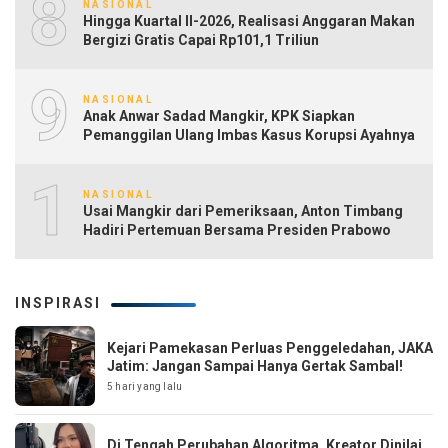
8
NASIONAL
Hingga Kuartal II-2026, Realisasi Anggaran Makan
Bergizi Gratis Capai Rp101,1 Triliun
9
NASIONAL
Anak Anwar Sadad Mangkir, KPK Siapkan
Pemanggilan Ulang Imbas Kasus Korupsi Ayahnya
10
NASIONAL
Usai Mangkir dari Pemeriksaan, Anton Timbang
Hadiri Pertemuan Bersama Presiden Prabowo
INSPIRASI
Kejari Pamekasan Perluas Penggeledahan, JAKA
Jatim: Jangan Sampai Hanya Gertak Sambal!
5 hari yang lalu
Di Tengah Perubahan Algoritma, Kreator Dinilai