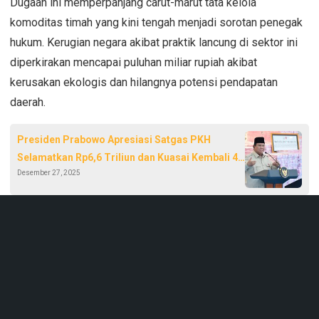
Dugaan ini memperpanjang carut-marut tata kelola
komoditas timah yang kini tengah menjadi sorotan penegak
hukum. Kerugian negara akibat praktik lancung di sektor ini
diperkirakan mencapai puluhan miliar rupiah akibat
kerusakan ekologis dan hilangnya potensi pendapatan
daerah.
Presiden Prabowo Apresiasi Satgas PKH
Selamatkan Rp6,6 Triliun dan Kuasai Kembali 4
Desember 27, 2025
Juta Hektare Hutan