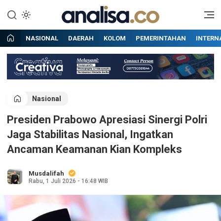
Lewati
ke
Situs berita online terpercaya
Analisa
konten
NASIONAL
DAERAH
KOLOM
PEMERINTAHAN
INTERN
Nasional
Presiden Prabowo Apresiasi Sinergi Polri
Jaga Stabilitas Nasional, Ingatkan
Ancaman Keamanan Kian Kompleks
Musdalifah
Rabu, 1 Juli 2026 - 16:48 WIB