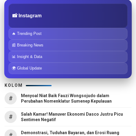
📸 Instagram
🔥 Trending Post
📰 Breaking News
📊 Insight & Data
🌍 Global Update
KOLOM
Menyoal Niat Baik Fauzi Wongsojudo dalam
#
Perubahan Nomenklatur Sumenep Kepulauan
Salah Kamar! Manuver Ekonomi Dasco Justru Picu
#
Sentimen Negatif
Demonstrasi, Tuduhan Bayaran, dan Erosi Ruang
#