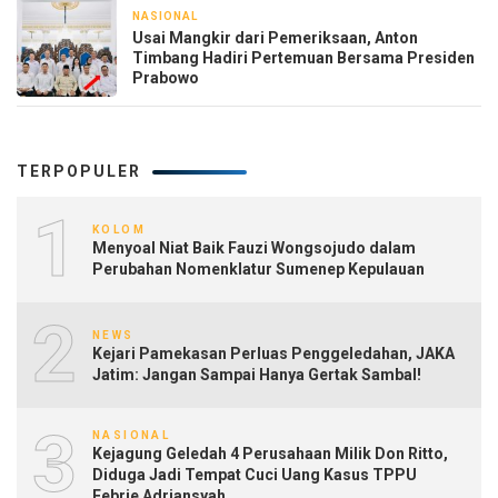
NASIONAL
3 hari yang lalu
Usai Mangkir dari Pemeriksaan, Anton
Timbang Hadiri Pertemuan Bersama Presiden
Prabowo
TERPOPULER
1
KOLOM
Menyoal Niat Baik Fauzi Wongsojudo dalam
Perubahan Nomenklatur Sumenep Kepulauan
2
NEWS
Kejari Pamekasan Perluas Penggeledahan, JAKA
Jatim: Jangan Sampai Hanya Gertak Sambal!
3
NASIONAL
Kejagung Geledah 4 Perusahaan Milik Don Ritto,
Diduga Jadi Tempat Cuci Uang Kasus TPPU
Febrie Adriansyah