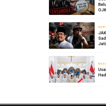
Bel
OJ
NEW
JAK
Sad
Jat
NAS
Usa
Had