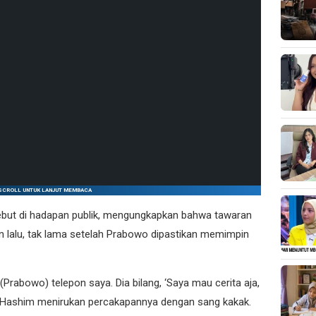
SCROLL UNTUK LANJUT MEMBACA
ebut di hadapan publik, mengungkapkan bahwa tawaran
n lalu, tak lama setelah Prabowo dipastikan memimpin
(Prabowo) telepon saya. Dia bilang, ‘Saya mau cerita aja,
a Hashim menirukan percakapannya dengan sang kakak.