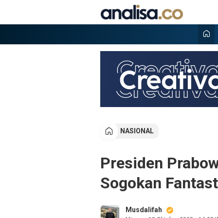
Lewati
ke
konten
Analisa
Situs berita online terpercaya
NASIONAL
Presiden Prabo
Sogokan Fantasti
Musdalifah