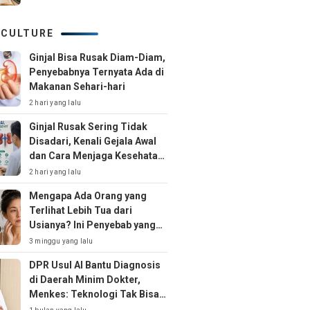
 CULTURE
Ginjal Bisa Rusak Diam-Diam,
Penyebabnya Ternyata Ada di
Makanan Sehari-hari
2 hari yang lalu
Ginjal Rusak Sering Tidak
Disadari, Kenali Gejala Awal
dan Cara Menjaga Kesehatan
Ginjal Sejak Dini
2 hari yang lalu
Mengapa Ada Orang yang
Terlihat Lebih Tua dari
Usianya? Ini Penyebab yang
Jarang Disadari
3 minggu yang lalu
DPR Usul AI Bantu Diagnosis
di Daerah Minim Dokter,
Menkes: Teknologi Tak Bisa
Gantikan Peran Dokter