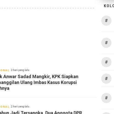
KOL
#
#
#
IONAL
2 hari yang lalu
k Anwar Sadad Mangkir, KPK Siapkan
#
anggilan Ulang Imbas Kasus Korupsi
hnya
#
IONAL
2 hari yang lalu
ahun Jadi Tersangka, Dua Anggota DPR