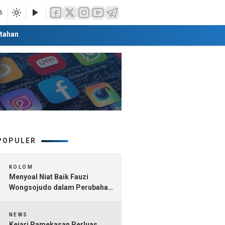
6
tahan
POPULER
1
KOLOM
Menyoal Niat Baik Fauzi
Wongsojudo dalam Perubahan
Nomenklatur Sumenep
2
Kepulauan
NEWS
Kejari Pamekasan Perluas