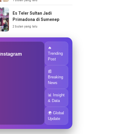
1 bulan yang lalu
Es Teler Sultan Jadi
Primadona di Sumenep
2 bulan yang lalu
🔥
Trending
 Instagram
Post
📰
Breaking
News
📊 Insight
& Data
🌍 Global
Update