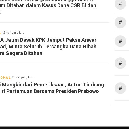
#
um Ditahan dalam Kasus Dana CSR BI dan
K
#
S
2 hari yang lalu
A Jatim Desak KPK Jemput Paksa Anwar
#
ad, Minta Seluruh Tersangka Dana Hibah
im Segera Ditahan
#
IONAL
3 hari yang lalu
i Mangkir dari Pemeriksaan, Anton Timbang
#
iri Pertemuan Bersama Presiden Prabowo