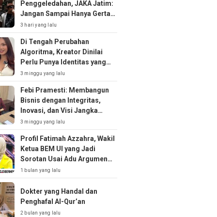
Penggeledahan, JAKA Jatim:
Jangan Sampai Hanya Gertak
Sambal!
3 hari yang lalu
Di Tengah Perubahan
Algoritma, Kreator Dinilai
Perlu Punya Identitas yang
Kuat
3 minggu yang lalu
Febi Pramesti: Membangun
Bisnis dengan Integritas,
Inovasi, dan Visi Jangka
Panjang
3 minggu yang lalu
Profil Fatimah Azzahra, Wakil
Ketua BEM UI yang Jadi
Sorotan Usai Adu Argumen
soal MBG
1 bulan yang lalu
Dokter yang Handal dan
Penghafal Al-Qur’an
2 bulan yang lalu