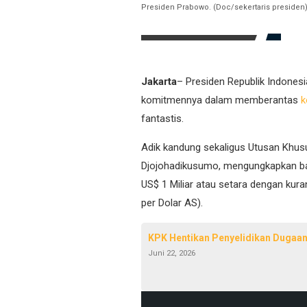
Presiden Prabowo. (Doc/sekertaris presiden
Jakarta
– Presiden Republik Indonesi
komitmennya dalam memberantas
k
fantastis.
Adik kandung sekaligus Utusan Khusu
Djojohadikusumo, mengungkapkan ba
US$ 1 Miliar atau setara dengan kuran
per Dolar AS).
KPK Hentikan Penyelidikan Dugaan
Juni 22, 2026