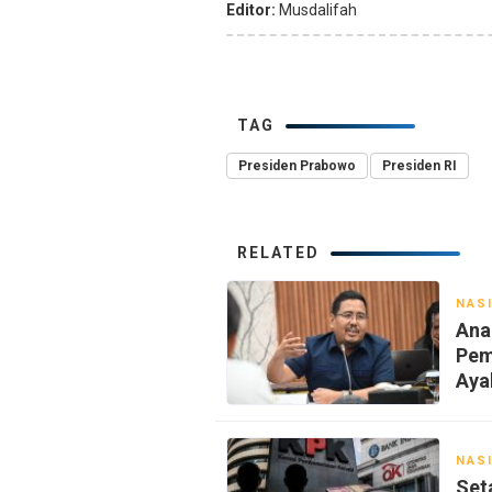
Editor:
Musdalifah
TAG
Presiden Prabowo
Presiden RI
RELATED
NAS
Ana
Pem
Aya
NAS
Set