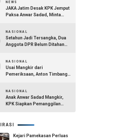
7
NEWS
JAKA Jatim Desak KPK Jemput
Paksa Anwar Sadad, Minta
Seluruh Tersangka Dana Hibah
8
Jatim Segera Ditahan
NASIONAL
Setahun Jadi Tersangka, Dua
Anggota DPR Belum Ditahan
dalam Kasus Dana CSR BI dan
9
OJK
NASIONAL
Usai Mangkir dari
Pemeriksaan, Anton Timbang
Hadiri Pertemuan Bersama
10
Presiden Prabowo
NASIONAL
Anak Anwar Sadad Mangkir,
KPK Siapkan Pemanggilan
Ulang Imbas Kasus Korupsi
Ayahnya
IRASI
Kejari Pamekasan Perluas