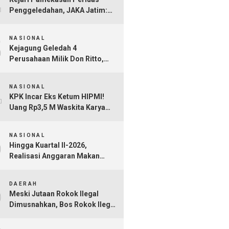
Penggeledahan, JAKA Jatim:
Jangan Sampai Hanya Gertak
3
Sambal!
NASIONAL
Kejagung Geledah 4
Perusahaan Milik Don Ritto,
Diduga Jadi Tempat Cuci Uang
4
Kasus TPPU Febrie Adriansyah
NASIONAL
KPK Incar Eks Ketum HIPMI!
Uang Rp3,5 M Waskita Karya
Diduga Mengalir Akbar
5
Himawan Buchari
NASIONAL
Hingga Kuartal II-2026,
Realisasi Anggaran Makan
Bergizi Gratis Capai Rp101,1
6
Triliun
DAERAH
Meski Jutaan Rokok Ilegal
Dimusnahkan, Bos Rokok Ilegal
di Madura Belum Tersentuh