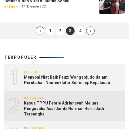
Berkat Video Viral di Media Sosial
17 November 2025
DAERAH
1
2
3
4
TERPOPULER
1
KOLOM
Menyoal Niat Baik Fauzi Wongsojudo dalam
Perubahan Nomenklatur Sumenep Kepulauan
2
NASIONAL
Kasus TPPU Febrie Adriansyah Meluas,
Pengusaha Asal Jambi Nurman Herin Jadi
Tersangka
NASIONAL