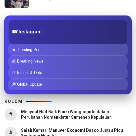
📸 Instagram
🔥 Trending Post
📰 Breaking News
📊 Insight & Data
🌍 Global Update
KOLOM
Menyoal Niat Baik Fauzi Wongsojudo dalam
#
Perubahan Nomenklatur Sumenep Kepulauan
Salah Kamar! Manuver Ekonomi Dasco Justru Picu
#
Sentimen Negatif