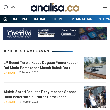
Lewati
ke
Situs berita online terpercaya
Analisa
konten
NASIONAL
DAERAH
KOLOM
PEMERINTAHAN
INTERN
#POLRES PAMEKASAN
LP Resmi Terbit, Kasus Dugaan Pemerkosaan
Dai Muda Pamekasan Masuk Babak Baru
23 Februari 2026
DAERAH
Aktivis Soroti Fasilitas Penyimpanan Sepeda
Hasil Penertiban di Polres Pamekasan
17 Februari 2026
DAERAH