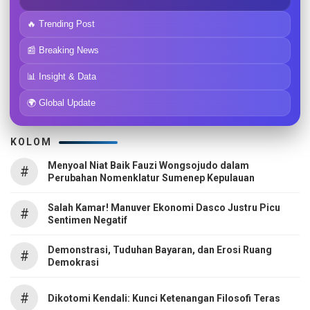
🔥 Trending Post
📰 Breaking News
📊 Insight & Data
🌍 Global Update
KOLOM
Menyoal Niat Baik Fauzi Wongsojudo dalam
#
Perubahan Nomenklatur Sumenep Kepulauan
Salah Kamar! Manuver Ekonomi Dasco Justru Picu
#
Sentimen Negatif
Demonstrasi, Tuduhan Bayaran, dan Erosi Ruang
#
Demokrasi
#
Dikotomi Kendali: Kunci Ketenangan Filosofi Teras