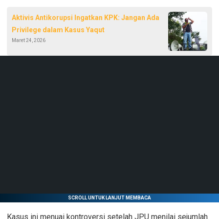
Aktivis Antikorupsi Ingatkan KPK: Jangan Ada
Privilege dalam Kasus Yaqut
Maret 24, 2026
SCROLL UNTUK LANJUT MEMBACA
Kasus ini menuai kontroversi setelah JPU menilai sejumlah