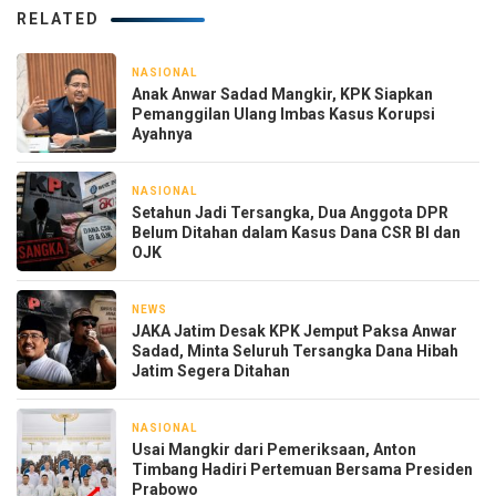
RELATED
NASIONAL
2 hari yang lalu
Anak Anwar Sadad Mangkir, KPK Siapkan
Pemanggilan Ulang Imbas Kasus Korupsi
Ayahnya
NASIONAL
2 hari yang lalu
Setahun Jadi Tersangka, Dua Anggota DPR
Belum Ditahan dalam Kasus Dana CSR BI dan
OJK
NEWS
3 hari yang lalu
JAKA Jatim Desak KPK Jemput Paksa Anwar
Sadad, Minta Seluruh Tersangka Dana Hibah
Jatim Segera Ditahan
NASIONAL
3 hari yang lalu
Usai Mangkir dari Pemeriksaan, Anton
Timbang Hadiri Pertemuan Bersama Presiden
Prabowo