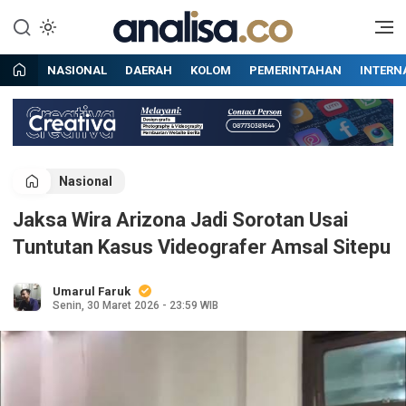
Lewati
ke
Situs berita online terpercaya
Analisa
konten
NASIONAL
DAERAH
KOLOM
PEMERINTAHAN
INTERN
Nasional
Jaksa Wira Arizona Jadi Sorotan Usai
Tuntutan Kasus Videografer Amsal Sitepu
Umarul Faruk
Senin, 30 Maret 2026 - 23:59 WIB