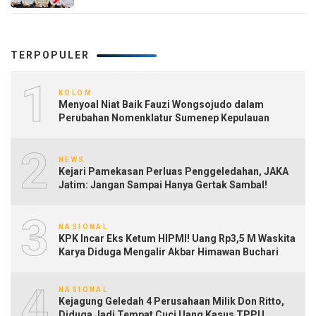
TERPOPULER
1
KOLOM
Menyoal Niat Baik Fauzi Wongsojudo dalam
Perubahan Nomenklatur Sumenep Kepulauan
2
NEWS
Kejari Pamekasan Perluas Penggeledahan, JAKA
Jatim: Jangan Sampai Hanya Gertak Sambal!
3
NASIONAL
KPK Incar Eks Ketum HIPMI! Uang Rp3,5 M Waskita
Karya Diduga Mengalir Akbar Himawan Buchari
4
NASIONAL
Kejagung Geledah 4 Perusahaan Milik Don Ritto,
Diduga Jadi Tempat Cuci Uang Kasus TPPU